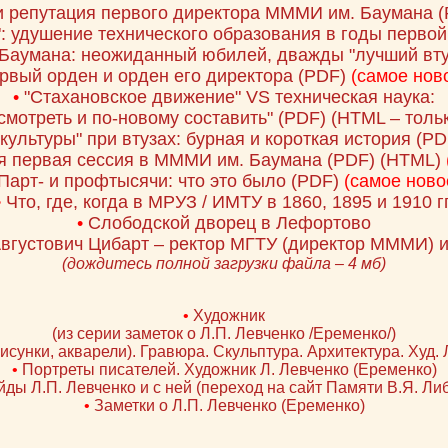
и репутация первого директора МММИ им. Баумана
(
: удушение технического образования в годы первой
аумана: неожиданный юбилей, дважды "лучший втуз
рвый орден и орден его директора
(PDF)
(самое нов
•
"Стахановское движение" VS техническая наука:
смотреть и по-новому составить"
(PDF)
(HTML – толь
культуры" при втузах: бурная и короткая история
(PD
я первая сессия в МММИ им. Баумана
(PDF)
(HTML)
Парт- и профтысячи: что это было
(PDF)
(самое ново
•
Что, где, когда в МРУЗ / ИМТУ в 1860, 1895 и 1910 гг
•
Слободской дворец в Лефортово
вгустович Цибарт – ректор МГТУ (директор МММИ) 
(дождитесь полной загрузки файла – 4 мб)
•
Художник
(из серии заметок о Л.П. Левченко /Еременко/)
исунки, акварели). Гравюра. Скульптура. Архитектура. Худ. 
•
Портреты писателей. Художник Л. Левченко (Еременко)
ды Л.П. Левченко и с ней (переход на сайт Памяти В.Я. Ли
•
Заметки о Л.П. Левченко (Еременко)