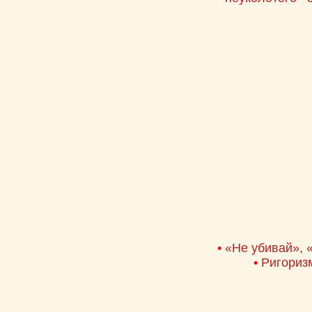
•
«Не убивай», 
•
Ригоризм