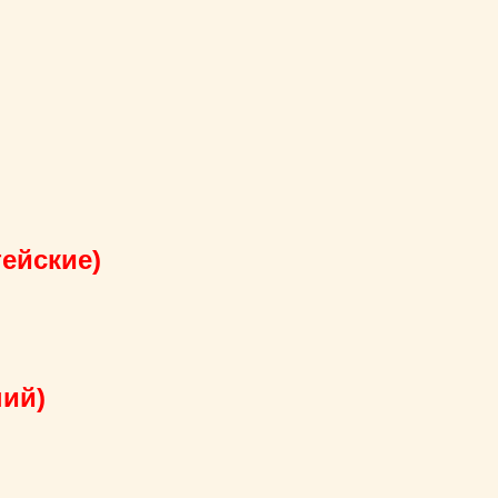
ейские)
ний)