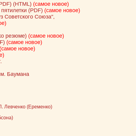
PDF)
(HTML)
(самое новое)
 пятилетки
(PDF)
(самое новое)
 Советского Союза",
ое)
ко резюме)
(самое новое)
F)
(самое новое)
(самое новое)
е)
.
им. Баумана
Л. Левченко (Еременко)
бсона)