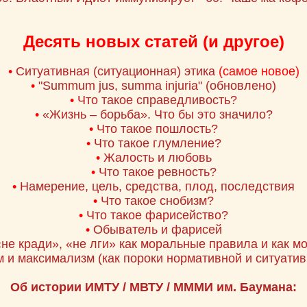
Десять новых статей (и другое)
•
Ситуативная (ситуационная) этика
(самое новое)
•
"Summum jus, summa injuria"
(обновлено)
•
Что такое справедливость?
•
«Жизнь – борьба». Что бы это значило?
•
Что такое пошлость?
•
Что такое глумление?
•
Жалость и любовь
•
Что такое ревность?
•
Намерение, цель, средства, плод, последствия
•
Что такое снобизм?
•
Что такое фарисейство?
•
Обыватель и фарисей
«не кради», «не лги» как моральные правила и как м
 и максимализм (как пороки нормативной и ситуатив
Об истории ИМТУ / МВТУ / МММИ им. Баумана: