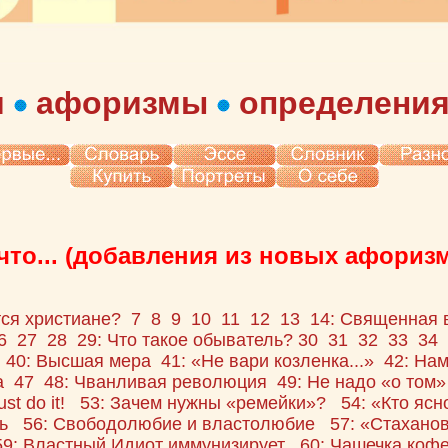
и
афоризмы
определени
что... (добавления из новых афоризм
тся христиане?
7
8
9
10
11
12
13
14: Священная 
6
27
28
29: Что такое обыватель?
30
31
32
33
34
9
40:
Высшая мера
41:
«Не вари козленка...»
42: На
а
47
48: Чванливая революция
49: Не надо «о том
ust do it!
53: Зачем нужны «ремейки»?
54: «Кто ясн
ь
56: Свободолюбие и властолюбие
57: «Стахано
59: Властный Идиот иммунизирует
60: Чашечка коф