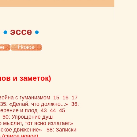
я
эссе
ов и заметок)
война с гуманизмом
15
16
17
35: «Делай, что должно...»
36:
мерение и плод
43
44
45
»
50: Упрощение душ
о мыслит, тот ясно излагает»
вское движение»
58: Записки
е
(самое новое)