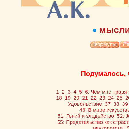
мысл
Подумалось, 
1
2
3
4
5
6: Чем мне нравя
18
19
20
21
22
23
24
25
2
Удовольствие
37
38
3
46: В мире искусств
51: Гений и злодейство
52: J
55: Предательство как страст
неуколотого