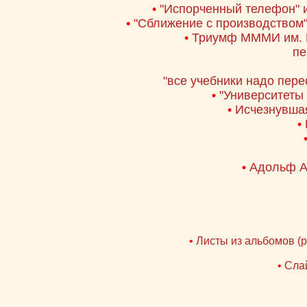
•
"Испорченный телефон" 
•
"Сближение с производством"
•
Триумф МММИ им. Б
пе
"все учебники надо пере
•
"Университеты 
•
Исчезнувша
•
•
Адольф А
•
Листы из альбомов (р
•
Слай