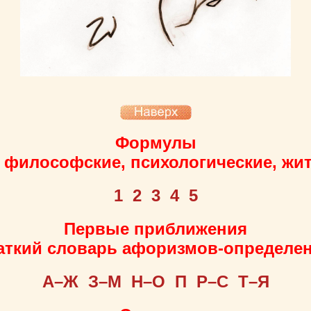
Формулы
 философские, психологические, жит
1
2
3
4
5
Первые приближения
аткий словарь афоризмов-определе
А–Ж
З–М
Н–О
П
Р–С
Т–Я