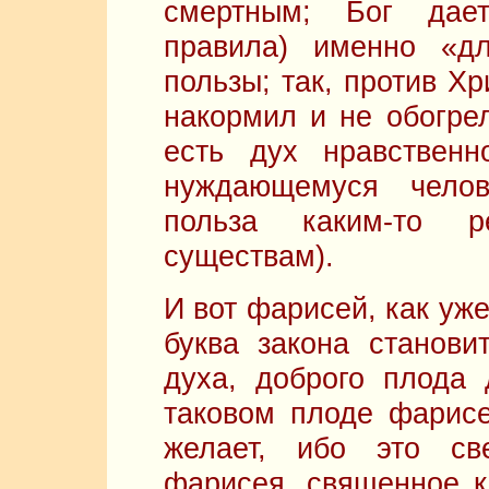
смертным; Бог дае
правила) именно «д
пользы; так, против Х
накормил и не обогр
есть дух нравствен
нуждающемуся челов
польза каким-то
существам).
И вот фарисей, как уже
буква закона станови
духа, доброго плода
таковом плоде фарисе
желает, ибо это св
фарисея, священное к