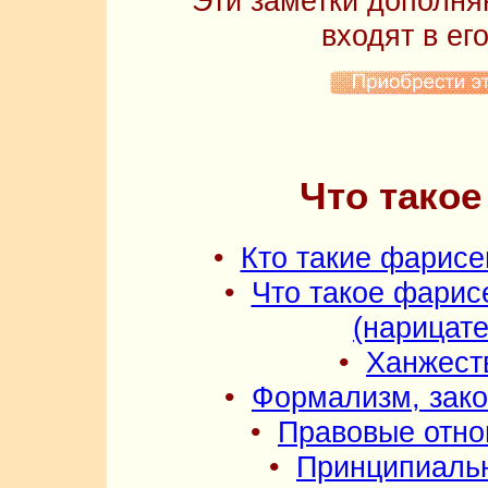
Эти заметки дополня
входят в ег
Что тако
•
Кто такие фарисе
•
Что такое фарис
(нарицат
•
Ханжест
•
Формализм, зако
•
Правовые отно
•
Принципиальн