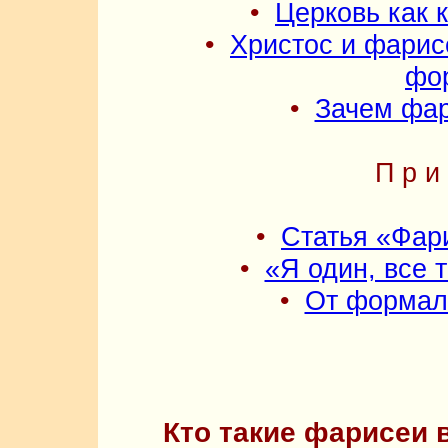
•
Церковь как 
•
Христос и фарис
фо
•
Зачем фа
П р и 
•
Статья «Фар
•
«Я один, все 
•
От формал
Кто такие фарисеи