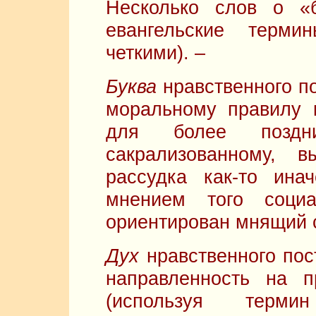
Несколько слов о «
евангельские терми
четкими). –
Буква
нравственного по
моральному правилу 
для более позд
сакрализованному, в
рассудка как-то ина
мнением того социа
ориентирован мнящий с
Дух
нравственного пос
направленность на п
(используя терм