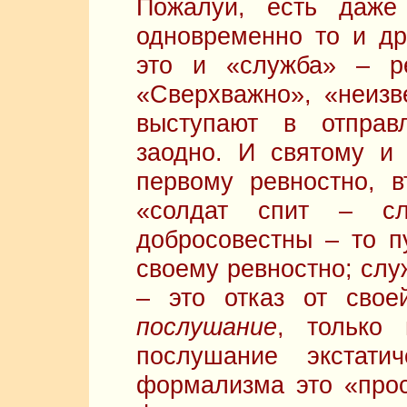
Пожалуй, есть даже
одновременно то и дру
это и «служба» – ре
«Сверхважно», «неизв
выступают в отправ
заодно. И святому 
первому ревностно, в
«солдат спит – с
добросовестны – то пу
своему ревностно; слу
– это отказ от свое
послушание
, только
послушание экстати
формализма это «прос