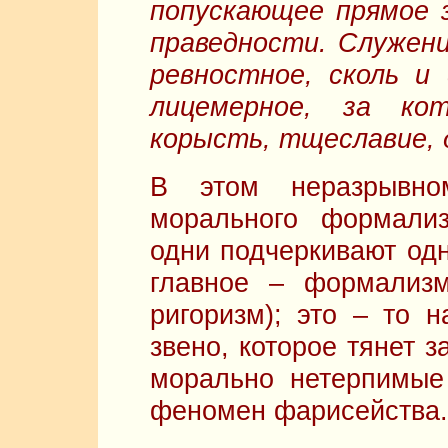
попускающее прямое з
праведности. Служени
ревностное, сколь и
лицемерное, за ко
корысть, тщеславие,
В этом неразрывно
морального формали
одни подчеркивают одн
главное – формализ
ригоризм); это – то н
звено, которое тянет 
морально нетерпимые
феномен фарисейства.