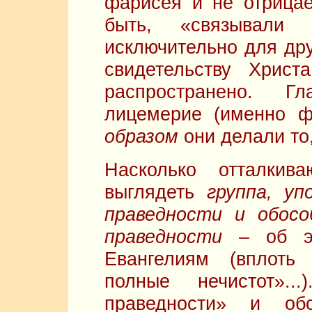
фарисея и не отрицае
быть, «связывали 
исключительно для дру
свидетельству Хрис
распространено. Г
лицемерие (именно ф
образом
они делали то,
Насколько отталки
выглядеть
группа, у
праведности и обосо
праведности
– об эт
Евангелиям (вплоть
полные нечистот»..
праведности» и об