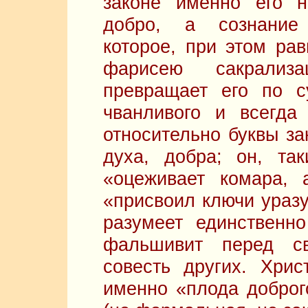
законе именно его н
добро, а сознание 
которое, при этом рав
фарисею сакрализ
превращает его по с
чванливого и всегда
относительно буквы за
духа, добра; он, та
«оцеживает комара, 
«присвоил ключи уразу
разумеет единственн
фальшивит перед с
совесть других. Хри
именно «плода доброго