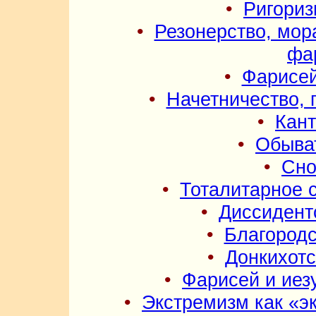
•
Ригориз
•
Резонерство, мор
фа
•
Фарисей
•
Начетничество, 
•
Кант
•
Обыва
•
Сно
•
Тоталитарное 
•
Диссидент
•
Благородс
•
Донкихотс
•
Фарисей и иез
•
Экстремизм как «э