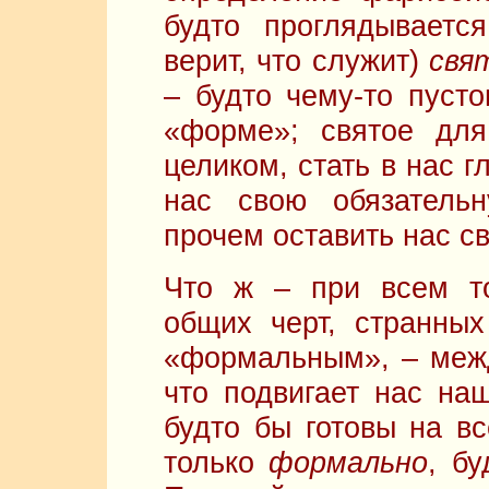
будто проглядываетс
верит, что служит)
свя
– будто чему-то пуст
«форме»; святое для
целиком, стать в нас 
нас свою обязатель
прочем оставить нас с
Что ж – при всем то
общих черт, странны
«формальным», – межд
что подвигает нас н
будто бы готовы на вс
только
формально
, бу