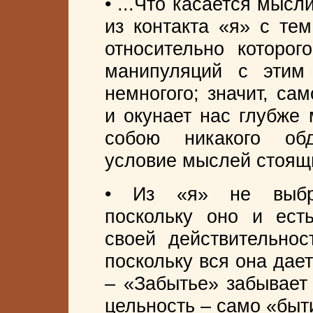
• ...Что касается мысл
из контакта «я» с те
относительно которог
манипуляций с этим
немногого; значит, са
и окунает нас глубже
собою никакого об
условие мыслей стоящ
• Из «я» не выбро
поскольку оно и ест
своей действительнос
поскольку вся она дае
– «Забытье» забывает 
цельность – само «быт