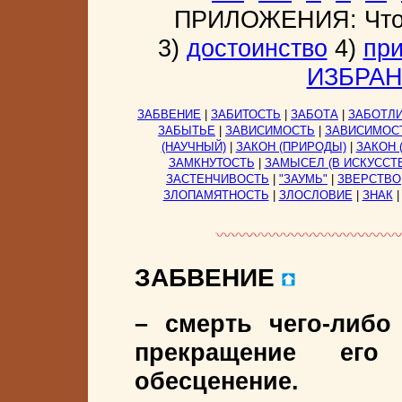
ПРИЛОЖЕНИЯ: Что 
3)
достоинство
4)
пр
ИЗБРА
ЗАБВЕНИЕ
|
ЗАБИТОСТЬ
|
ЗАБОТА
|
ЗАБОТЛ
ЗАБЫТЬЕ
|
ЗАВИСИМОСТЬ
|
ЗАВИСИМОСТ
(НАУЧНЫЙ)
|
ЗАКОН (ПРИРОДЫ)
|
ЗАКОН 
ЗАМКНУТОСТЬ
|
ЗАМЫСЕЛ (В ИСКУССТ
ЗАСТЕНЧИВОСТЬ
|
"ЗАУМЬ"
|
ЗВЕРСТВО
ЗЛОПАМЯТНОСТЬ
|
ЗЛОСЛОВИЕ
|
ЗНАК
ЗАБВЕНИЕ
– смерть чего-либо
прекращение его
обесценение.