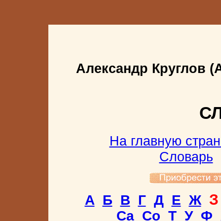
Александр Круглов (
С
На главную стран
Словарь
З
А
Б
В
Г
Д
Е
Ж
Са
Со
Т
У
Ф