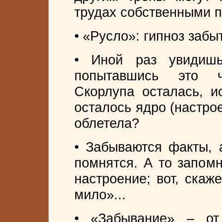
трудах собственными п
• «Русло»: гипноз забы
• Иной раз увидишь
попытавшись это ч
Скорлупа осталась, ис
осталось ядро (настро
облетела?
• Забываются факты, а
помнятся. А то запом
настроение; вот, скаж
мило»...
• «Забывание» – от