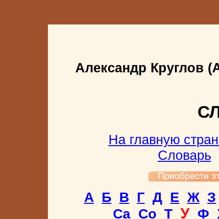
Александр Круглов (
С
На главную стран
Словарь
А
Б
В
Г
Д
Е
Ж
З
У
Са
Со
Т
Ф