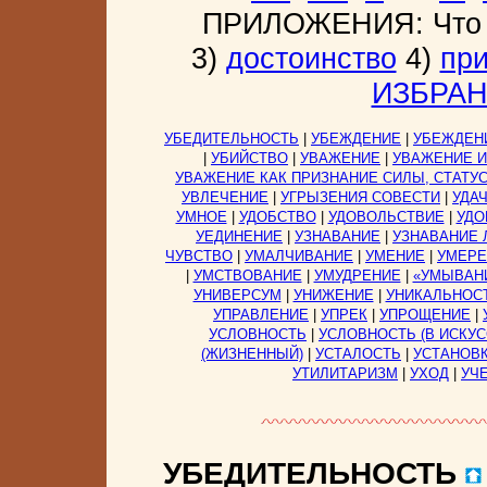
ПРИЛОЖЕНИЯ: Что 
3)
достоинство
4)
пр
ИЗБРА
УБЕДИТЕЛЬНОСТЬ
|
УБЕЖДЕНИЕ
|
УБЕЖДЕН
|
УБИЙСТВО
|
УВАЖЕНИЕ
|
УВАЖЕНИЕ 
УВАЖЕНИЕ КАК ПРИЗНАНИЕ СИЛЫ, СТАТУ
УВЛЕЧЕНИЕ
|
УГРЫЗЕНИЯ СОВЕСТИ
|
УДА
УМНОЕ
|
УДОБСТВО
|
УДОВОЛЬСТВИЕ
|
УДО
УЕДИНЕНИЕ
|
УЗНАВАНИЕ
|
УЗНАВАНИЕ 
ЧУВСТВО
|
УМАЛЧИВАНИЕ
|
УМЕНИЕ
|
УМЕРЕ
|
УМСТВОВАНИЕ
|
УМУДРЕНИЕ
|
«УМЫВАНИ
УНИВЕРСУМ
|
УНИЖЕНИЕ
|
УНИКАЛЬНОС
УПРАВЛЕНИЕ
|
УПРЕК
|
УПРОЩЕНИЕ
|
УСЛОВНОСТЬ
|
УСЛОВНОСТЬ (В ИСКУС
(ЖИЗНЕННЫЙ)
|
УСТАЛОСТЬ
|
УСТАНОВ
УТИЛИТАРИЗМ
|
УХОД
|
УЧ
УБЕДИТЕЛЬНОСТЬ