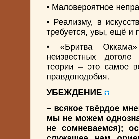
• Маловероятное непра
• Реализму, в искусст
требуется, увы, ещё и
• «Бритва Оккама
неизвестных дотоле
теории – это самое в
правдоподобия.
УБЕЖДЕНИЕ
– всякое твёрдое мнен
мы не можем однозна
не сомневаемся); о
служащее нам орие