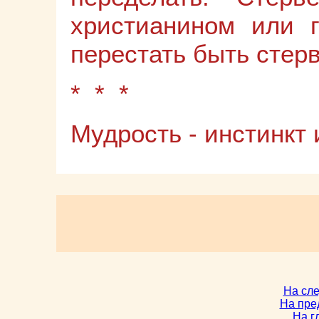
христианином или 
перестать быть стер
* * *
Мудрость - инстинкт 
На сл
На пре
На г