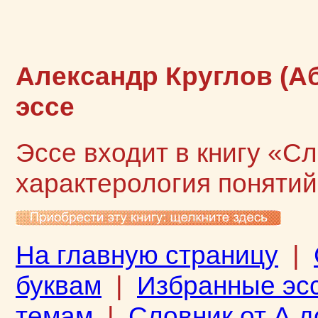
Александр Круглов (А
эссе
Эссе входит в книгу «С
характерология поняти
На главную страницу
|
буквам
|
Избранные эс
темам
|
Словник от А д