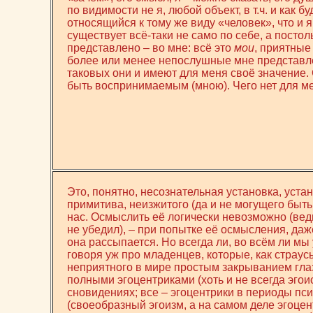
по видимости не я, любой объект, в т.ч. и как
относящийся к тому же виду «человек», что и 
существует всё-таки не само по себе, а постол
представлено – во мне: всё это
мои
, приятные
более или менее непослушные мне представле
таковых они и имеют для меня своё значение.
быть воспринимаемым (мною). Чего нет для ме
Это, понятно, несознательная установка, уста
примитива, неизжитого (да и не могущего быт
нас. Осмыслить её логически невозможно (вед
не убедил), – при попытке её осмысления, даж
она рассыпается. Но всегда ли, во всём ли м
говоря уж про младенцев, которые, как страус
неприятного в мире простым закрыванием гла
полными эгоцентриками (хоть и не всегда эгоис
сновидениях; все – эгоцентрики в периоды пс
(своеобразный эгоизм, а на самом деле эгоцен