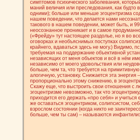
симптомов психического заболевания, который
маний величия или преследования, как будто в
одними); больше или меньше эгоцентризма сод
нашем поведении, что делается нами несознате
такового в нашем поведении, может быть, и 99
неосознанное проникает и в самое продуманн
(«Фрейду» тут настоящее раздолье, но я во вс
оговорках и необъяснимых поступках солипси
крайнего, вдаваться здесь не могу.) Видимо, п
требуемая на поддержание объективной устано
независящих от меня объектов и всё в нём им
независимо от моего удовольствия или неудов
больше, чем та, что требуется на примитивную
алогичную, установку. Снижается эта энергия 
пропорционально этому снижению, в эгоцентр
Скажу еще, что выстроить свои отношения с л
эгоцентризме невозможно, так что эгоцентрику
приходится его держать «про себя» и учиться 
же оставаться эгоцентриком, солипсистом, себе
взрослом состоянии (когда никто не заинтерес
больше, чем ты сам) – называются инфантили