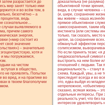
 затем разрастается до
доказательна (не разумна)
есь мир занят только ими
объективной точки зрения,
ержится и во всём том, в
вида, в случае человека –
льно, безотчётно – а
(и, шире, сохранение жизни
 процентов, ведь
мы живем – наша
жизнеде
ое сознательное…
прямое объективное служен
е случаи выявляемого в
самосохранения, таким об
зма, причем самого
инстинкта (или системы ин
сихическая энергия,
только, так сказать, место
вки («мир состоит из
целое, за сохранение всех.
еет своё значение
обманутый эффектом перс
ольствия») – значительно
солипсизмом, выворачивает
 эгоцентристскую, хотя и
Но если принять тезис «я 
– и мы погружаемся,
(недоказательный символ 
изм.
выстроить на нем более ил
юдьми на чистом
отношений с людьми. Так 
, вступая в общество,
рациональность – станут в 
его не проявлять. Попытки
схема. Каждый, увы, а не т
 во вред, и на практике во
преследует всегда и во вс
ован в твоем благополучии
это, едва выйдя из младен
змом.
непреложное, «объективную
сказано, всякая жизнь – эт
отдельные интересы. При 
реальность учит, что без 
интересов удовлетворить н