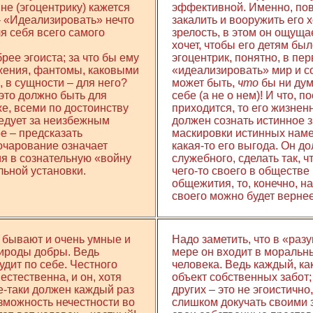
мне (эгоцентрику) кажется
эффективной. Именно, повт
– «Идеализировать» нечто
закалить и вооружить его х
для себя всего самого
зрелость, в этом он ощуща
хочет, чтобы его детям бы
рее эгоиста; за что бы ему
эгоцентрик, понятно, в пе
ажения, фантомы, каковыми
«идеализировать» мир и со
 в сущности – для него?
может быть,
что
бы ни дума
это должно быть для
себе (а не о нем)! И что, 
 же, всеми по достоинству
приходится, то его жизнен
едует за неизбежным
должен сознать истинное з
е – предсказать
маскировки истинных наме
очарование означает
какая-то его выгода. Он д
ия в сознательную «войну
служебного, сделать так, 
льной установки.
чего-то своего в обществ
общежития, то, конечно, н
своего можно будет вернее,
» бывают и очень умные и
Надо заметить, что в «разу
рироды добры. Ведь
мере он входит в моральны
судит по себе. Честного
человека. Ведь каждый, ка
естественна, и он, хотя
объект собственных забот;
се-таки должен каждый раз
других – это не эгоистично
зможность нечестности во
слишком докучать своими з