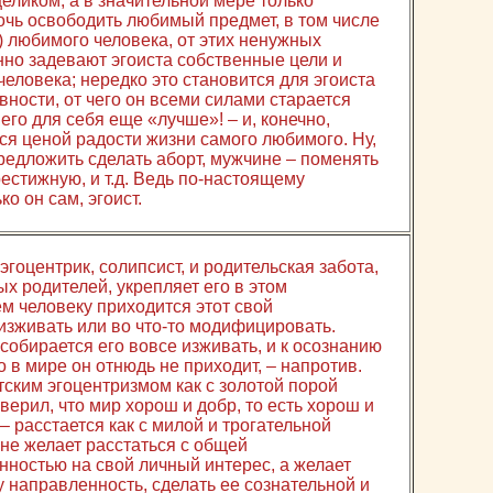
целиком, а в значительной мере только
прочь освободить любимый предмет, в том числе
) любимого человека, от этих ненужных
нно задевают эгоиста собственные цели и
еловека; нередко это становится для эгоиста
ности, от чего он всеми силами старается
его для себя еще «лучше»! – и, конечно,
тся ценой радости жизни самого любимого. Ну,
едложить сделать аборт, мужчине – поменять
естижную, и т.д. Ведь по-настоящему
о он сам, эгоист.
гоцентрик, солипсист, и родительская забота,
х родителей, укрепляет его в этом
м человеку приходится этот свой
зживать или во что-то модифицировать.
не собирается его вовсе изживать, и к осознанию
 в мире он отнюдь не приходит, – напротив.
тским эгоцентризмом как с золотой порой
верил, что мир хорош и добр, то есть хорош и
– расстается как с милой и трогательной
не желает расстаться с общей
нностью на свой личный интерес, а желает
у направленность, сделать ее сознательной и