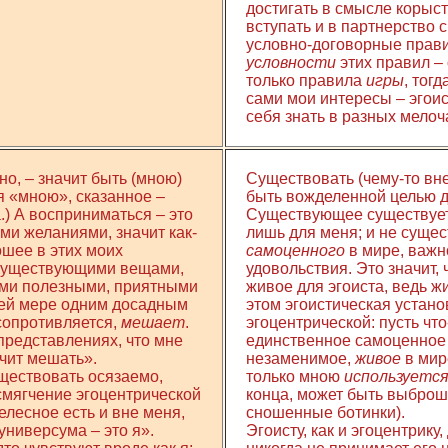
достигать в смысле корыст
вступать и в партнерство 
условно-договорные прави
условности
этих правил – 
только правила
игры
, тогд
сами мои интересы – эгоис
себя знать в разных мелоч
ано, – значит быть (мною)
Существовать (чему-то вне
 «мною», сказанное –
быть вожделенной целью д
) А восприниматься – это
Существующее существует 
ми желаниями, значит как-
лишь для меня; и не сущес
ошее в этих моих
самоценного
в мире, важн
существующими вещами,
удовольствия. Это значит, 
ыми полезными, приятными
живое для эгоиста, ведь ж
шей мере одним досадным
этом эгоистическая устан
 сопротивляется,
мешает
.
эгоцентрической: пусть что
представлениях, что мне
единственное самоценное 
чит мешать».
незаменимое,
живое
в мире
ществовать осязаемо,
только мною
используется
 смягчение эгоцентрической
конца, может быть выброш
елесное есть и вне меня,
сношенные ботинки).
ниверсума – это я».
Эгоисту, как и эгоцентрику