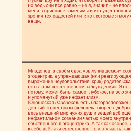
Пускай другие и ходят, и говорят, и даже как бу
но ведь они все равно – не я, значит – не впо
меня в принципе заменимы и их существовани
зрения тех радостей или тягот, которые я могу 
вещи.
Младенец, в своём едва «вылупившемся» созн
эгоцентрик, а упреждающая (или реагирующая
выражение неудовольствия, крик) родительска
его в этом «естественном заблуждении». Это 
потому, может быть, самое глубокое, на всю ж
и упомянутый уже инфантилизм.
Юношеская
наивность
есть благорасположенн
детский эгоцентризм (человека скорее с добры
весь внешний мир чужих душ и вещей всё ещё 
инфантильном сознании частью моего внутрен
собственного я эгоцентрика. А так как особое
к себе всё-таки естественно, то и эту часть, ка