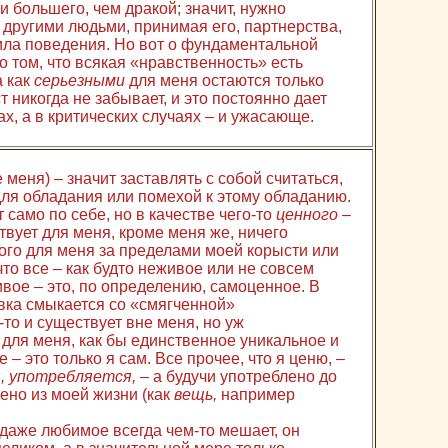
и большего, чем дракой; значит, нужно
с другими людьми, принимая его, партнерства,
ла поведения. Но вот о фундаментальной
о том, что всякая «нравственность» есть
а как
серьезными
для меня остаются только
т никогда не забывает, и это постоянно дает
ах, а в критических случаях – и ужасающе.
 меня) – значит заставлять с собой считаться,
ля обладания или помехой к этому обладанию.
само по себе, но в качестве чего-то
ценного
–
твует для меня, кроме меня же, ничего
ого для меня за пределами моей корысти или
что все – как будто неживое или не совсем
ивое – это, по определению, самоценное. В
овка смыкается со «смягченной»
-то и существует вне меня, но уж
для меня, как бы единственное уникальное и
 – это только я сам. Все прочее, что я ценю, –
, употребляется,
– а будучи употреблено до
ено из моей жизни (как
вещь,
например
, даже любимое всегда чем-то мешает, он