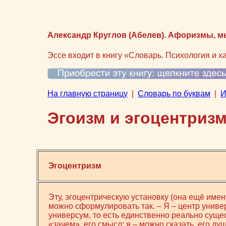
Александр Круглов (Абелев). Афоризмы, м
Эссе входит в книгу «Словарь. Психология и х
На главную страницу
|
Словарь по буквам
|
И
Эгоизм и эгоцентриз
Эгоцентризм
Эту, эгоцентрическую установку (она ещё имен
можно сформулировать так. – Я – центр универ
универсум, то есть единственно реально суще
«зачем», его смысл; я – можно сказать, его душ