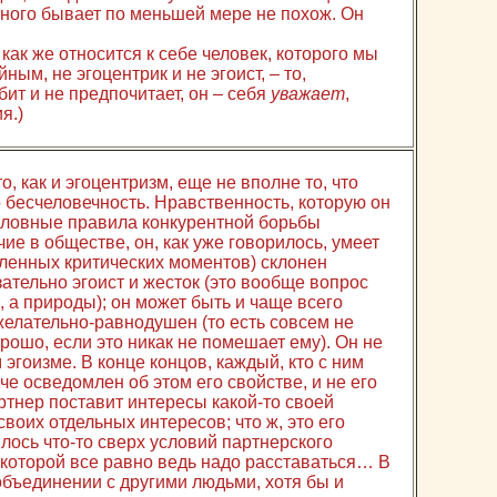
ного бывает по меньшей мере не похож. Он
 как же относится к себе человек, которого мы
ым, не эгоцентрик и не эгоист, – то,
бит и не предпочитает, он – себя
уважает
,
я.)
о, как и эгоцентризм, еще не вполне то, что
 бесчеловечность. Нравственность, которую он
словные правила конкурентной борьбы
чие в обществе, он, как уже говорилось, умеет
еленных критических моментов) склонен
ательно эгоист и жесток (это вообще вопрос
, а природы); он может быть и чаще всего
ожелательно-равнодушен (то есть совсем не
рошо, если это никак не помешает ему). Он не
 эгоизме. В конце концов, каждый, кто с ним
че осведомлен об этом его свойстве, и не его
артнер поставит интересы какой-то своей
воих отдельных интересов; что ж, это его
лось что-то сверх условий партнерского
с которой все равно ведь надо расставаться… В
объединении с другими людьми, хотя бы и