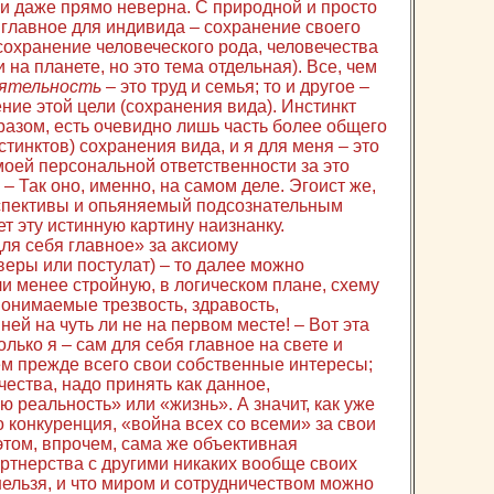
 и даже прямо неверна. С природной и просто
 главное для индивида – сохранение своего
 сохранение человеческого рода, человечества
 на планете, но это тема отдельная). Все, чем
ятельность
– это труд и семья; то и другое –
ие этой цели (сохранения вида). Инстинкт
разом, есть очевидно лишь часть более общего
стинктов) сохранения вида, и я для меня – это
 моей персональной ответственности за это
 – Так оно, именно, на самом деле. Эгоист же,
пективы и опьяняемый подсознательным
 эту истинную картину наизнанку.
для себя главное» за аксиому
веры или постулат) – то далее можно
и менее стройную, в логическом плане, схему
понимаемые трезвость, здравость,
ней на чуть ли не на первом месте! – Вот эта
олько я – сам для себя главное на свете и
ем прежде всего свои собственные интересы;
чества, надо принять как данное,
 реальность» или «жизнь». А значит, как уже
о конкуренция, «война всех со всеми» за свои
этом, впрочем, сама же объективная
партнерства с другими никаких вообще своих
ельзя, и что миром и сотрудничеством можно