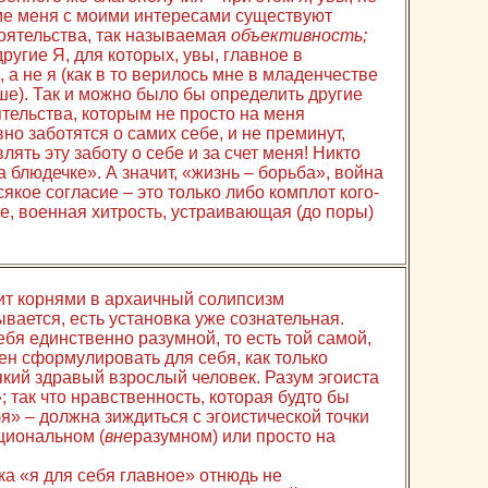
ме меня с моими интересами существуют
оятельства, так называемая
объективность;
ругие Я, для которых, увы, главное в
 а не я (как в то верилось мне в младенчестве
ше). Так и можно было бы определить другие
ятельства, которым не просто на меня
но заботятся о самих себе, и не преминут,
лять эту заботу о себе и за счет меня! Никто
а блюдечке». А значит, «жизнь – борьба», война
сякое согласие – это только либо комплот кого-
ие, военная хитрость, устраивающая (до поры)
дит корнями в архаичный солипсизм
ывается, есть установка уже сознательная.
ебя единственно разумной, то есть той самой,
ен сформулировать для себя, как только
сякий здравый взрослый человек. Разум эгоиста
; так что нравственность, которая будто бы
бя» – должна зиждиться с эгоистической точки
циональном (
вне
разумном) или просто на
ка «я для себя главное» отнюдь не