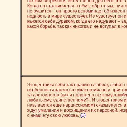
всяком встречном; естественно для него, что э
Когда он сталкивается в нём с обратным, ничто
не рушится – он просто вспоминает об извест
подлость в мире существует. Не чувствует он 
кажется себе дураком, когда его надувают – ве
какой борьбе, так как никогда и не вступал в
Эгоцентрики себя как правило
любят
, любят 
особенности как что-то ужасно милое и прият
за достоинства (как и положено всякому влюбл
любить ему, единственному?.. И эгоцентризм 
называется еще нарциссизмом) сказывается в т
ждут умиления и восхищения их персоной, ис
с ними эту свою любовь.
(1)