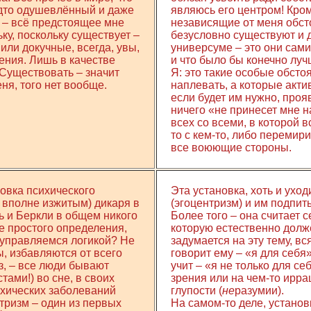
 будто одушевлённый и даже
являюсь его центром! Кро
я – всё предстоящее мне
независящие от меня обст
ьку, поскольку существует –
безусловно существуют и д
 или докучные, всегда, увы,
универсуме – это они сами,
ния. Лишь в качестве
и что было бы конечно луч
 Существовать – значит
Я: это такие особые обсто
ня, того нет вообще.
наплевать, а которые актив
если будет им нужно, прояв
ничего «не принесет мне н
всех со всеми, в которой в
то с кем-то, либо перемир
все воюющие стороны.
новка психического
Эта установка, хоть и ухо
ь вполне изжитым) дикаря в
(эгоцентризм) и им подпит
ь и Беркли в общем никого
Более того – она считает с
е простого определения,
которую естественно долж
ы управляемся логикой? Не
задумается на эту тему, в
ы, избавляются от всего
говорит ему – «я для себя»
з, – все люди бывают
учит – «я не только для се
тами!) во сне, в своих
зрения или на чем-то ирра
ихических заболеваний
глупости (
не
разумии).
тризм – один из первых
На самом-то деле, установ