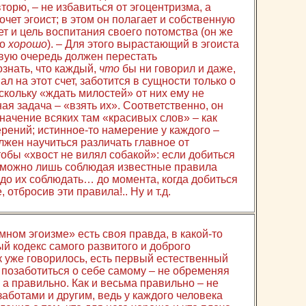
орю, – не избавиться от эгоцентризма, а
очет эгоист; в этом он полагает и собственную
ет и цель воспитания своего потомства (он же
ло
хорошо
). – Для этого вырастающий в эгоиста
рвую очередь должен перестать
знать, что каждый,
что
бы ни говорил и даже,
л на этот счет, заботится в сущности только о
поскольку «ждать милостей» от них ему не
ная задача – «взять их». Соответственно, он
начение всяких там «красивых слов» – как
рений; истинное-то намерение у каждого –
олжен научиться различать главное от
чтобы «хвост не вилял собакой»: если добиться
е можно лишь соблюдая известные правила
адо их соблюдать… до момента, когда добиться
 отбросив эти правила!.. Ну и т.д.
мном эгоизме» есть своя правда, в какой-то
й кодекс самого развитого и доброго
к уже говорилось, есть первый естественный
 позаботиться о себе самому – не обременяя
, а правильно. Как и весьма правильно – не
аботами и другим, ведь у каждого человека