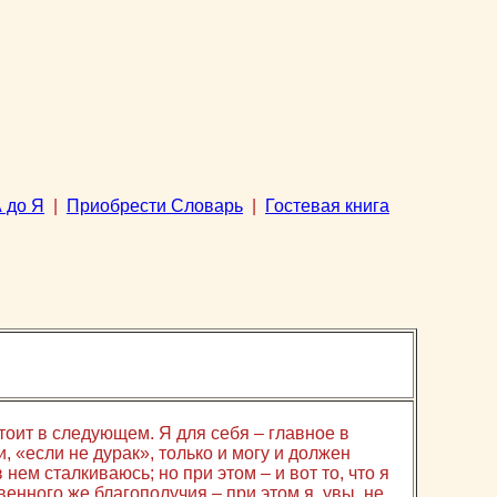
 до Я
|
Приобрести Словарь
|
Гостевая книга
тоит в следующем. Я для себя – главное в
и, «если не дурак», только и могу и должен
 нем сталкиваюсь; но при этом – и вот то, что я
венного же благополучия – при этом я, увы, не