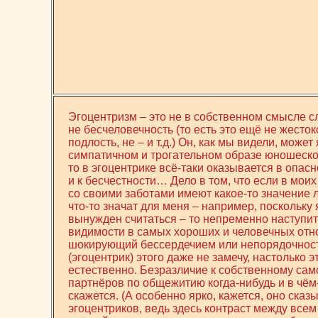
Эгоцентризм – это не в собственном смысле с
не бесчеловечность (то есть это ещё не жесток
подлость, не – и т.д.) Он, как мы видели, может
симпатичном и трогательном образе юношеской
то в эгоцентрике всё-таки оказывается в опасн
и к бесчестности… Дело в том, что если в мои
со своими заботами имеют какое-то значение л
что-то значат для меня – например, поскольку
вынужден считаться – то непременно наступит 
видимости в самых хороших и человечных отн
шокирующий бессердечием или непорядочност
(эгоцентрик) этого даже не замечу, настолько э
естественно. Безразличие к собственному са
партнёров по общежитию когда-нибудь и в чём
скажется. (А особенно ярко, кажется, оно сказ
эгоцентриков, ведь здесь контраст между всем