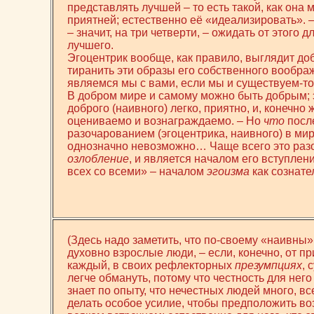
представлять лучшей – то есть такой, как она 
приятней; естественно её «идеализировать». 
– значит, на три четверти, – ожидать от этого 
лучшего.
Эгоцентрик вообще, как правило, выглядит доб
тиранить эти образы его собственного вообр
являемся мы с вами, если мы и существуем-то,
В добром мире и самому можно быть добрым; 
доброго (наивного) легко, приятно, и, конечно
оцениваемо и вознаграждаемо. – Но
что
посл
разочарованием (эгоцентрика, наивного) в мир
однозначно невозможно… Чаще всего это раз
озлобление
, и является началом его вступлен
всех со всеми» – началом
эгоизма
как сознате
(Здесь надо заметить, что по-своему «наивны
духовно взрослые люди, – если, конечно, от п
каждый, в своих рефлекторных
презумпциях
, 
легче обмануть, потому что честность для него 
знает по опыту, что нечестных людей много, в
делать особое усилие, чтобы предположить во