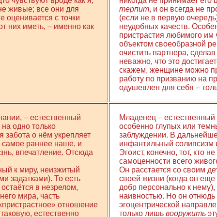
дто чувствуют вроде как я;
никогда не принимает его 
лне живые; все они для
терпит
, и он всегда не 
е оценивается с точки
(если не в первую очередь
от них иметь, – именно как
неудобных качеств. Особе
пристрастия любимого им ч
объектом своеобразной рев
очистить партнера, сделав 
неважно, что это достигае
скажем, женщине можно пр
работу по призванию на пр
одушевлен для себя – тольк
ании, – естественный
Младенец – естественный э
 на одно только
особенно глупых или темны
я забота о нём укрепляет
заблуждении. В дальнейше
– самое раннее наше, и
инфантильный солипсизм и
изнь, впечатление. Отсюда
Эгоист, конечно, тот, кто 
самоценности всего живого
ый к миру, неизжитый
Он расстается со своим де
ми задатками). То есть
своей жизни (когда он еще 
остаётся в незрелом,
добр персонально к нему), 
него мира, часть
наивностью. Но он отнюдь 
, «пристрастное» отношение
эгоцентрической направле
к таковую, естественно
только лишь
вооружить
эт