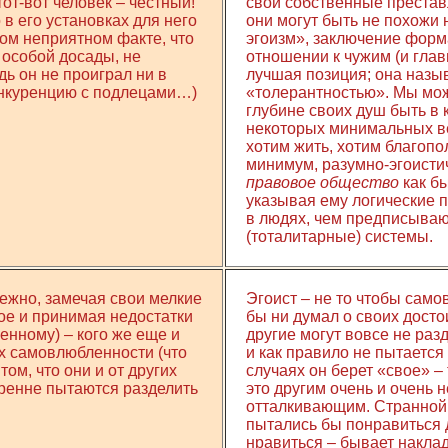
тот-вот человек – честный!
свои собственные преставл
 в его установках для него
они могут быть не похожи 
ном неприятном факте, что
эгоизм», заключение форм
и особой досады, не
отношении к чужим (и глав
дь он не проиграл ни в
лучшая позиция; она назы
 конкуренцию с подлецами…)
«толерантностью». Мы може
глубине своих душ быть в 
некоторых минимальных ве
хотим жить, хотим благопол
минимум, разумно-эгоистич
правовое общество
как б
указывая ему логические 
в людях, чем предписыва
(тоталитарные) системы.
нежно, замечая свои мелкие
Эгоист – не то чтобы самов
ное и принимая недостатки
бы ни думал о своих досто
енному) – кого же еще и
другие могут вовсе не раз
их самовлюбленности (что
и как правило не пытается
ом, что они и от других
случаях он берет «свое» – 
кренне пытаются разделить
это другим очень и очень н
отталкивающим. Странной 
пытались бы понравиться др
нравиться – бывает наклад