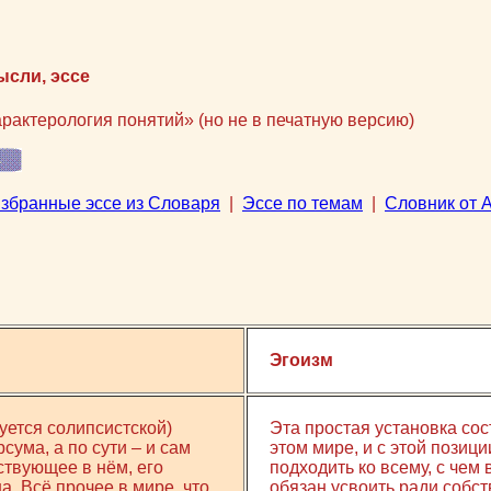
ысли, эссе
арактерология понятий» (но не в печатную версию)
збранные эссе из Словаря
|
Эссе по темам
|
Словник от А
м
Эгоизм
уется солипсистской)
Эта простая установка сос
сума, а по сути – и сам
этом мире, и с этой позици
ствующее в нём, его
подходить ко всему, с чем в
а. Всё прочее в мире, что
обязан усвоить ради собст