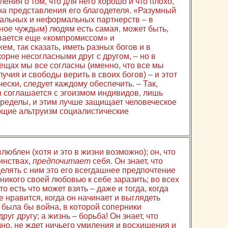
ения о том, что для него хорошо и что плохо,
на представления его благодетеля. «Разумный
альных и неформальных партнерств – в
ное чуждым) людям есть самая, может быть,
вается еще «компромиссом» и
м, так сказать, иметь разных богов и в
корне несогласными друг с другом, – но в
щах мы все согласны (именно, что все мы
учия и свободы верить в своих богов) – и этот
ески, следует каждому обеспечить. – Так,
ы соглашается с эгоизмом индивидов, лишь
пределы, и этим лучше защищает человеческое
ющие альтруизм социалистические
люблен (хотя и это в жизни возможно); он, что
инствах,
предпочитает
себя. Он знает, что
делять с ним это его всегдашнее предпочтение
 никого своей любовью к себе заразить; во всех
то есть что может взять – даже и тогда, когда
е нравится, когда он начинает и выглядеть
была бы война, в которой соперники
уг другу; а жизнь – борьба! Он знает, что
но, не ждет ничьего умиления и восхищения и