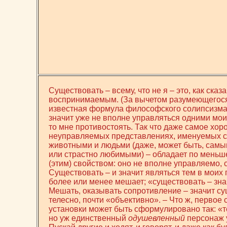
Существовать – всему, что не я – это, как сказ
воспринимаемым. (За вычетом разумеющегося
известная формула философского солипсизма.
значит уже не вполне управляться одними мои
то мне противостоять. Так что даже самое хор
неуправляемых представлениях, именуемых 
животными и людьми (даже, может быть, сам
или страстно любимыми) – обладает по мень
(этим) свойством: оно не вполне управляемо,
Существовать – и значит являться тем в моих 
более или менее мешает; «существовать – зна
Мешать, оказывать сопротивление – значит су
телесно, почти «объективно». – Что ж, первое
установки может быть сформулировано так: «т
но уж единственный
одушевленный
персонаж у