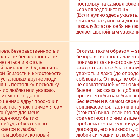
постольку на самовлюблен
«самопредпочитающ».
(Если нужно здесь указать,
считаем разумным и достойн
пожалуйста: он себя не лю
делает достойным уважени
лова безнравственность и
Эгоизм, таким образом – эт
ость, не бесчестность, не
безнравственность или что
 являться и в столь
понимает как некоторые у
 наивности. Однако что-
каждого за свое благополу
ой близости и к жестокости,
уважать и даже (до опред
х установках другие люди
соблюдать. Отнюдь не обяз
ишь постольку, поскольку
не сознательной установки
 я их люблю или уважаю,
бывает, так сказать, добр
момент, когда по
против, чтобы вам было хо
ошениях вдруг проскочит
бесчестен и в самом своем
ью поступок, причём я сам
соприкасается, так или ина
то будет для меня
(эгоиста) вина, если его п
моценному бытию
совместности с ним выше с
-нибудь обязательно
проблема, если ему почуди
ывается в
любви
договора, его наивность, 
 тем добром, который
любой ситуации, в любом 