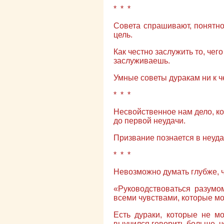
* * *
Совета спрашивают, понятно, 
цель.
Как честно заслужить то, чег
заслуживаешь.
Умные советы дуракам ни к ч
* * *
Несвойственное нам дело, кон
до первой неудачи.
Призвание познается в неуда
* * *
Невозможно думать глубже, 
«Руководствоваться разумо
всеми чувствами, которые мог
Есть дураки, которые не мо
выучился говорить больше, че