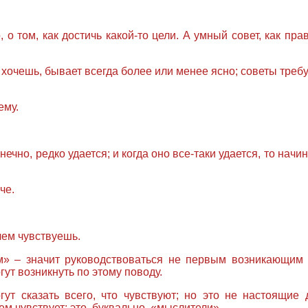
о том, как достичь какой-то цели. А умный совет, как пра
о хочешь, бывает всегда более или менее ясно; советы требую
ему.
ечно, редко удается; и когда оно все-таки удается, то на
че.
чем чувствуешь.
м» – значит руководствоваться не первым возникающим 
ут возникнуть по этому поводу.
гут сказать всего, что чувствуют; но это не настоящие 
м чувствует; это, буквально, «мыслители».