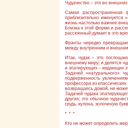
Чудачество – это во внешних
Самая распространенная 
приблизительно именуется «
жизнь настолько важнее внеш
Близка к этой форме и рассе
рассеянный думает в это вре
Франты нередко превращаютс
между внутренним и внешним
Итак, чудак – это поглоща
внешнему миру; и делятся чу
и эпатирующих – кидающих 
Задачей «натурального» чу
подверженность увлечениям 
профессора из классических 
возвращаясь домой, не может 
Задачей чудака эпатирующего
других; это обычное чудачес
грудь, кулона, золоченую бу
* * *
Кто не может определить мер