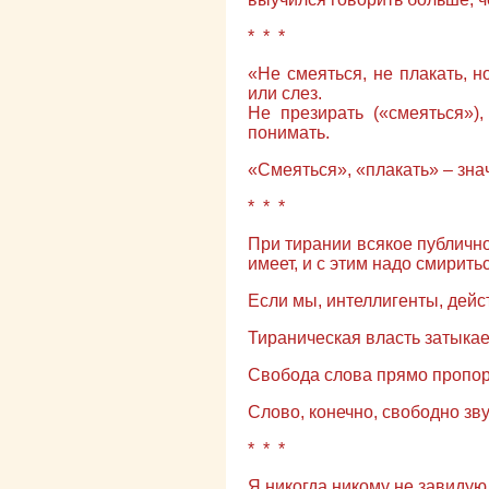
* * *
«Не смеяться, не плакать, н
или слез.
Не презирать («смеяться»),
понимать.
«Смеяться», «плакать» – зна
* * *
При тирании всякое публичн
имеет, и с этим надо смиритьс
Если мы, интеллигенты, дейс
Тираническая власть затыкае
Свобода слова прямо пропор
Слово, конечно, свободно зв
* * *
Я никогда никому не завидую