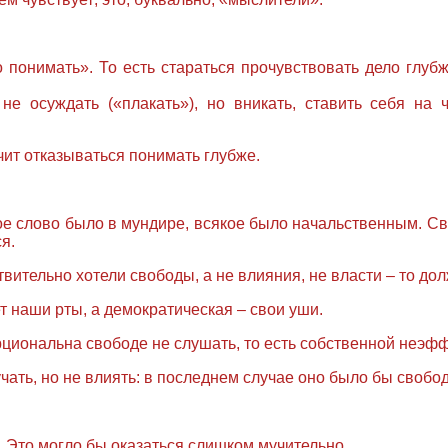
о понимать». То есть стараться прочувствовать дело глуб
 не осуждать («плакать»), но вникать, ставить себя на 
чит отказываться понимать глубже.
ое слово было в мундире, всякое было начальственным. Св
я.
твительно хотели свободы, а не влияния, не власти – то 
т наши рты, а демократическая – свои уши.
циональна свободе не слушать, то есть собственной неэфф
учать, но не влиять: в последнем случае оно было бы свобо
. Это могло бы оказаться слишком мучительно.