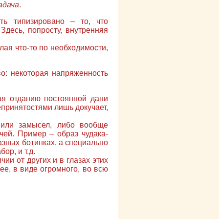
адача
.
ь типизировано – то, что
Здесь, попросту, внутренняя
лая что-то по необходимости,
во: некоторая напряженность
ая отданию постоянной дани
епринятостями лишь докучает,
с или замысел, либо вообще
чей. Пример – образ чудака-
азных ботинках, а специально
ор, и т.д.
ии от других и в глазах этих
ее, в виде огромного, во всю