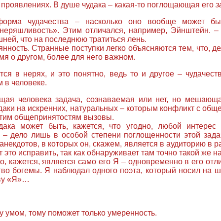
 проявлениях. В душе чудака – какая-то поглощающая его
з
форма чудачества – насколько оно вообще может быт
неряшливость». Этим отличался, например, Эйнштейн. – 
ней, что на последнюю тратиться лень.
янность. Странные поступки легко объясняются тем, что, де
мя о другом, более для него важном.
я в нерях, и это понятно, ведь то и другое – чудачест
 в человеке.
ющая человека задача, сознаваемая или нет, но мешающ
даки на искренних, натуральных – которым конфликт с общ
этим общепринятостям вызовы.
дака может быть, кажется, что угодно, любой интере
– дело лишь в особой степени поглощенности этой зада
анекдотов, в которых он, скажем, является в аудиторию в р
это исправить, так как обнаруживает там точно такой же наб
, кажется, является само его Я – одновременно в его отлич
тво богемы. Я наблюдал одного поэта, который носил на ш
кву «Я»…
у умом, тому поможет только умеренность.