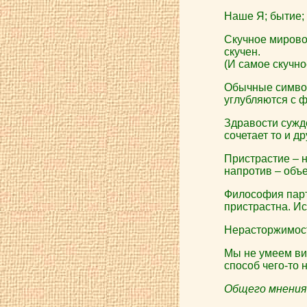
Наше Я; бытие; 
Скучное мирово
скучен.
(И самое скучное
Обычные символ
углубляются с ф
Здравости сужде
сочетает то и др
Пристрастие – н
напротив – объ
Философия парти
пристрастна. Ис
Нерасторжимост
Мы не умеем вид
способ чего-то н
Общего мнения