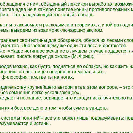
 обращения с ним, обыденный лексикон выработал возмож
апрятав едва не в каждое понятие концы противоположных
ия – это разделяющий толковый словарь.
сны в аксиомах и расходимся в теоремах, а иной раз одни 
ремы выводим из взаимоисключающих аксиом.
аивает свои истины для обозрения, обнося их лесами слов
гументов. Обозревающему же одни эти леса и достаются.
к же: «Наше истинное желание в лучшем случае поддается л
начает: писать вокруг да около» (М. Фриш).
одов можно, как будто, подняться до облаков, но как жить 
 мнению, на лестнице совершенств моральных...
философия там, где ты на ногах.
идетельству крупнейшего авторитета в этом вопросе, – это
 без сомнения легко ускользающее».
же дает и познание, верящее, что исходит исключительно из
 или без, все дело в том, чтобы суметь увидеть.
, системы понятий – все это может лишь подразумевать: п
разумеваются и истины.