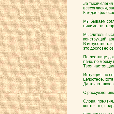
За тысячелетия
всесогласия, з
Каждая философ
Мы бываем согла
видимости, тео
Мыслитель выстр
конструкций, ар
В искусстве та
это дословно оз
По лестнице дов
паче, по моему
Твоя настоящая 
Интуиция, по св
целостное, хотя
Да точно такое 
С рассуждениями
Слова, понятия
контексты, под