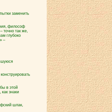
опытки заменить
ания, философ
– точно так же,
нам глубоко
» –
вшуюся
 конструировать
бы в этой
 как знаки
фский шлак,