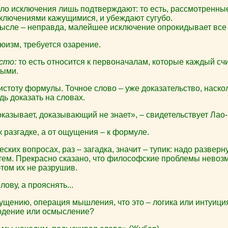
ло исключения лишь подтверждают: то есть, рассмотренные
ключениями кажущимися, и убеждают сугубо.
ысле – неправда, малейшее исключение опрокидывает все
юизм, требуется озарение.
сто:
то есть относится к первоначалам, которые каждый счи
ными.
истоту формулы. Точное слово – уже доказательство, наск
дь доказать на словах.
казывает, доказывающий не знает», – свидетельствует Лао
 к разгадке, а от ощущения – к формуле.
ских вопросах, раз – загадка, значит – тупик: надо разверн
утем. Прекрасно сказано, что философские проблемы невоз
этом их не разрушив.
ову, а прояснять...
ущению, операция мышления, что это – логика или интуиция
юдение или осмысление?