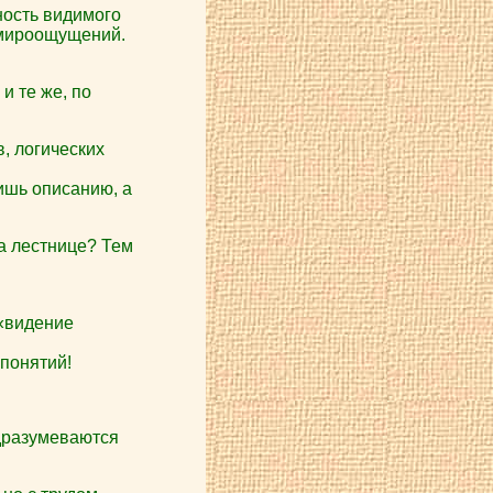
ность видимого
 мироощущений.
и те же, по
, логических
ишь описанию, а
на лестнице? Тем
 «видение
 понятий!
одразумеваются