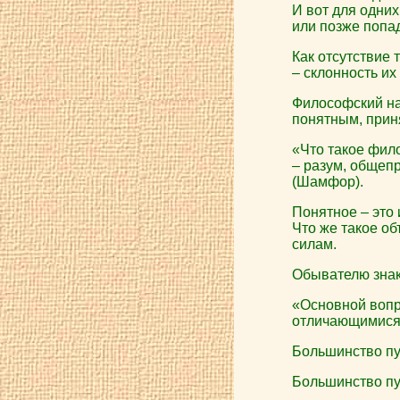
И вот для одних
или позже попа
Как отсутствие 
– склонность и
Философский нас
понятным, прин
«Что такое фил
– разум, общеп
(Шамфор).
Понятное – это
Что же такое об
силам.
Обывателю знако
«Основной вопро
отличающимися д
Большинство п
Большинство п