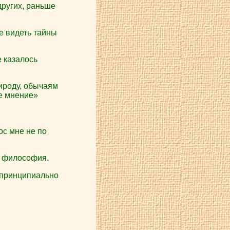
других, раньше
е видеть тайны
е казалось
ироду, обычаям
ое мнение»
ос мне не по
о философия.
у принципиально