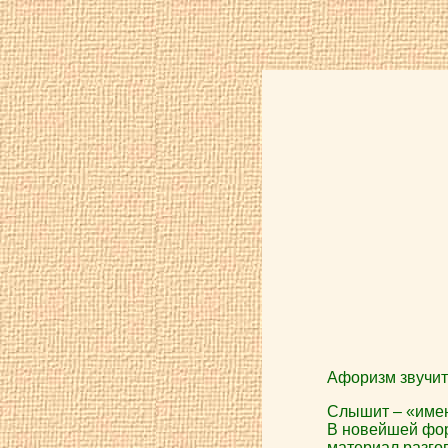
Афоризм звучит 
Слышит – «име
В новейшей форм
материал разгов