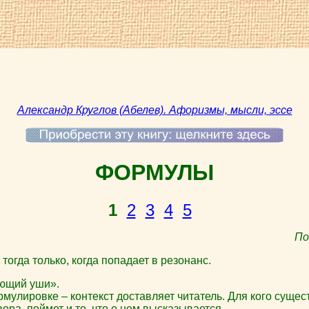
Александр Круглов (Абелев). Афоризмы, мысли, эссе
ФОРМУЛЫ
1
2
3
4
5
По
тогда только, когда попадает в резонанс.
ющий уши».
улировке – контекст доставляет читатель. Для кого сущес
ора, поймет и то, что о нем высказывается.