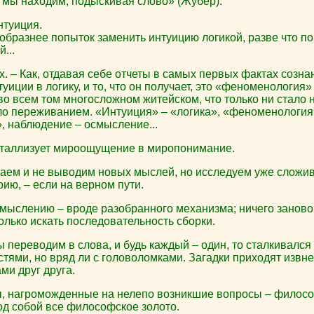
мы находим, подыскивая слово» (Жубер).
нтуиция.
образнее попыток заменить интуицию логикой, разве что п
...
х. – Как, отдавая себе отчеты в самых первых фактах созн
уиции в логику, и то, что он получает, это «феноменология» 
во всем том многосложном житейском, что только ни стало 
ало переживанием. «Интуиция» – «логика», «феноменология
, наблюдение – осмысление...
таллизует мироощущение в миропонимание.
ем и не выводим новых мыслей, но исследуем уже сложи
ию, – если на верном пути.
ыслению – вроде разобранного механизма; ничего заново
олько искать последовательность сборки.
 переводим в слова, и будь каждый – один, то сталкивался 
стями, но вряд ли с головоломками. Загадки приходят извне,
ми друг друга.
, нагроможденные на нелепо возникшие вопросы – филосо
д собой все философское золото.