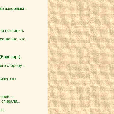
ко вздорным –
та познания.
ственно, что,
(Вовенарг).
его сторону –
ичего от
ений, –
спирали...
но.