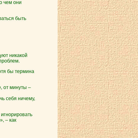
о чем они
раться быть
уют никакой
 проблем.
отя бы термина
е, от минуты –
чь себя ничему,
 игнорировать
, – как