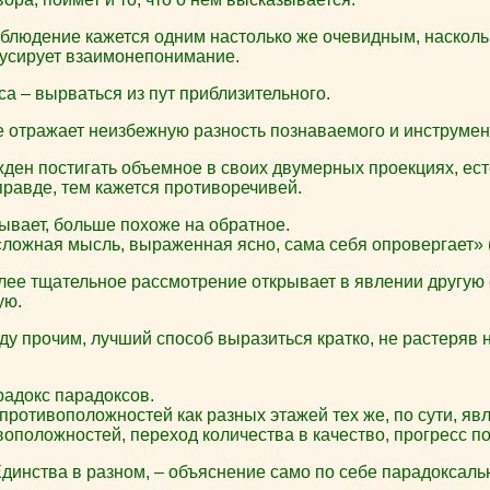
аблюдение кажется одним настолько же очевидным, насколь
кусирует взаимонепонимание.
а – вырваться из пут приблизительного.
 отражает неизбежную разность познаваемого и инструмен
ден постигать объемное в своих двумерных проекциях, есте
правде, тем кажется противоречивей.
ывает, больше похоже на обратное.
«ложная мысль, выраженная ясно, сама себя опровергает» 
лее тщательное рассмотрение открывает в явлении другую 
ую.
у прочим, лучший способ выразиться кратко, не растеряв н
адокс парадоксов.
противоположностей как разных этажей тех же, по сути, явл
оположностей, переход количества в качество, прогресс по 
динства в разном, – объяснение само по себе парадоксаль