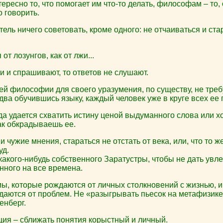
ресно то, что помогает им что-то делать, философам – то, 
о говорить.
ель ничего советовать, кроме одного: не отчаиваться и ста
т лозунгов, как от лжи...
 и спрашивают, то ответов не слушают.
й философии для своего уразумения, по существу, не треб
едва обучившись языку, каждый человек уже в круге всех ее
да удается схватить истину ценой выдуманного слова или х
ак обкрадываешь ее.
и чужие мнения, стараться не отстать от века, или, что то ж
уд.
акого-нибудь собственного Заратустры, чтобы не дать увле
нного на все времена.
ы, которые рождаются от личных столкновений с жизнью, и
даются от проблем. Не «разыгрывать пьесок на метафизике»
енберг.
ия – сближать понятия корыстный и личный.