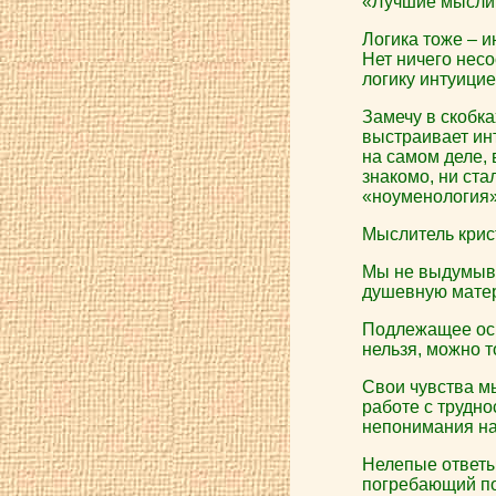
«Лучшие мысли 
Логика тоже – и
Нет ничего несо
логику интуицией
Замечу в скобка
выстраивает инт
на самом деле, 
знакомо, ни ст
«ноуменология»
Мыслитель крис
Мы не выдумыва
душевную матер
Подлежащее осм
нельзя, можно т
Свои чувства мы
работе с трудно
непонимания на
Нелепые ответы
погребающий по