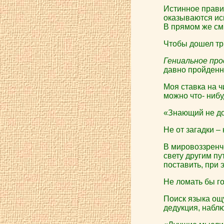
Истинное прави
оказываются ис
В прямом же см
Чтобы дошел тр
Гениальное про
давно пройден
Моя ставка на ч
можно что- нибу
«Знающий не до
Не от загадки –
В мировоззренче
свету другим п
поставить, при 
Не ломать бы гол
Поиск языка ощ
дедукция, набл