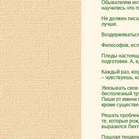
Обывателям инте
научились что-т
Не должен писат
лучше.
Воздерживаться о
Философов, если
Плоды настояще
подготовки. А, 
Каждый раз, ког
– чувствуешь, к
Увязывать свои 
бесполезный тр
Пиши от имени к
кроме существе
Решать проблем
те, которые рож
выразился Лихт
Пошлая тенденц