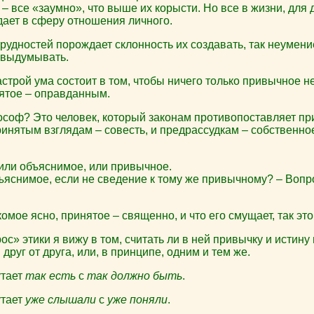
 – все «заумно», что выше их корысти. Но все в жизни, для 
дает в сферу отношения личного.
трудностей порождает склонность их создавать, так неумени
х выдумывать.
трой ума состоит в том, чтобы ничего только привычное н
ятое – оправданным.
ософ? Это человек, который законам противопоставляет пр
ринятым взглядам – совесть, и предрассудкам – собственн
 или объяснимое, или привычное.
ъяснимое, если не сведение к тому же привычному? – Вопр
мое ясно, принятое – священно, и что его смущает, так эт
с» этики я вижу в том, считать ли в ней привычку и истин
руг от друга, или, в принципе, одним и тем же.
утает
так есть
с
так должно быть
.
утает
уже слышали
с
уже поняли
.