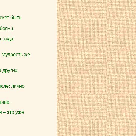
ожет быть
бел».)
, куда
. Мудрость же
 других,
ысле: лично
тине.
 – это уже