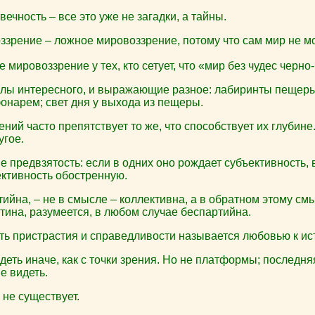
вечность – все это уже не загадки, а тайны.
ззрение – ложное мировоззрение, потому что сам мир не м
 мировоззрение у тех, кто сетует, что «мир без чудес черно-
ы интересного, и выражающие разное: лабиринты пещеры
онарем; свет дня у выхода из пещеры.
ний часто препятствует то же, что способствует их глубине
угое.
е предвзятость: если в одних оно рождает субъективность, в
ективность обостренную.
йна, – не в смысле – коллективна, а в обратном этому см
тина, разумеется, в любом случае беспартийна.
ь пристрастия и справедливости называется любовью к ис
еть иначе, как с точки зрения. Но не платформы; последняя
е видеть.
не существует.