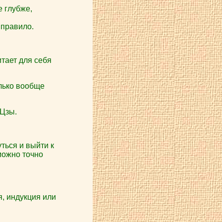
 глубже,
 правило.
тает для себя
олько вообще
-Цзы.
уться и выйти к
можно точно
, индукция или