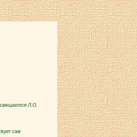
свящается Л.О.
твует сам