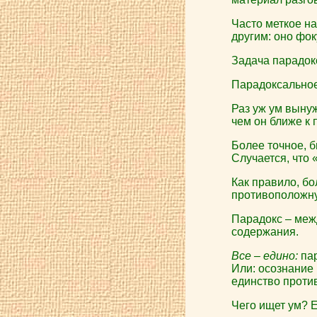
Часто меткое н
другим: оно фо
Задача парадокс
Парадоксальное
Раз уж ум вынуж
чем он ближе к 
Более точное, б
Случается, что 
Как правило, бо
противоположн
Парадокс – межд
содержания.
Все – едино:
пар
Или: осознание 
единство против
Чего ищет ум? Е