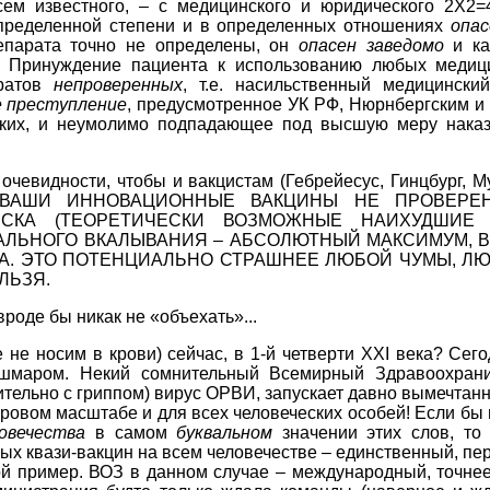
ем известного, – с медицинского и юридического 2Х2
пределенной степени и в определенных отношениях
опас
репарата точно не определены, он
опасен заведомо
и ка
) Принуждение пациента к использованию любых медиц
аратов
непроверенных
, т.е. насильственный медицинск
 преступление
, предусмотренное УК РФ, Нюрнбергским 
ских, и неумолимо подпадающее под высшую меру наказ
 очевидности, чтобы и вакцистам (Гебрейесус, Гинцбург, 
тно? ВАШИ ИННОВАЦИОННЫЕ ВАКЦИНЫ НЕ ПРОВЕР
ИСКА (ТЕОРЕТИЧЕСКИ ВОЗМОЖНЫЕ НАИХУДШИЕ 
АЛЬНОГО ВКАЛЫВАНИЯ – АБСОЛЮТНЫЙ МАКСИМУМ, 
А. ЭТО ПОТЕНЦИАЛЬНО СТРАШНЕЕ ЛЮБОЙ ЧУМЫ, ЛЮ
ЛЬЗЯ.
вроде бы никак не «объехать»...
 не носим в крови) сейчас, в 1-й четверти XXI века? Се
шмаром. Некий сомнительный Всемирный Здравоохрани
ительно с гриппом) вирус ОРВИ, запускает давно вымечта
ировом масштабе и для всех человеческих особей! Если бы
овечества
в самом
буквальном
значении этих слов, то
х квази-вакцин на всем человечестве – единственный, пер
ой пример. ВОЗ в данном случае – международный, точне