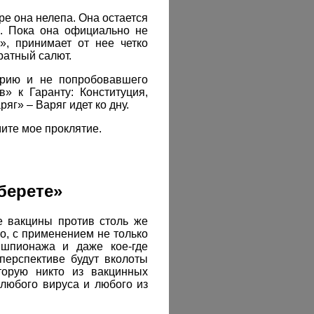
ре она нелепа. Она остается
о. Пока она официально не
», принимает от нее четко
ратный салют.
торию и не попробовавшего
» к Гаранту: Конституция,
ряг» – Варяг идет ко дну.
ите мое проклятие.
берете»
е вакцины против столь же
о, с применением не только
 шпионажа и даже кое-где
перспективе будут вколоты
оторую никто из вакцинных
 любого вируса и любого из