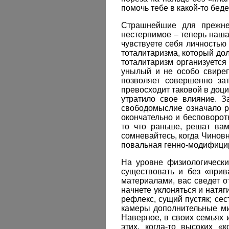
помочь тебе в какой-то беде
Страшнейшие для прежнег
нестерпимое – теперь наша
чувствуете себя личностью
тоталитаризма, который до
тоталитаризм организуется
унылый и не особо свиреп
позволяет совершенно за
превосходит таковой в доц
утратило свое влияние. З
свободомыслие означало ре
окончательно и бесповорот
то что раньше, решат вам
сомневайтесь, когда Чиновн
повальная генно-модифицир
На уровне физиологически
существовать и без «прив
материалами, вас сведет о
начнете уклоняться и натяг
рефлекс, сущий пустяк; сес
камеры дополнительные ми
Наверное, в своих семьях 
этих, когда-то высоких «