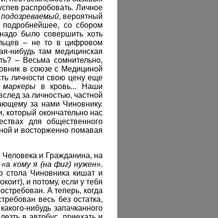
е успев распробовать. Личное
о
подозреваемый
, вероятный
я подробнейшее, со сбором
 надо было совершить хоть
альцев – не то в цифровом
кая-нибудь там медицинская
ть? – Весьма сомнительно,
новник в союзе с Медициной
сть личности свою цену еще
е
маркеры
в кровь... Наши
вслед за личностью, частной
ающему за нами Чиновнику.
, который окончательно нас
ествах для общественного
иной и восторженно помавая
 Человека и Гражданина, на
е
«а кому я (на фиг) нужен»
.
о стола Чиновника кишат и
оит), и потому, если у тебя
остребован. А теперь, когда
требован весь без остатка,
 какого-нибудь запачканного
езть в автобус, приехать и