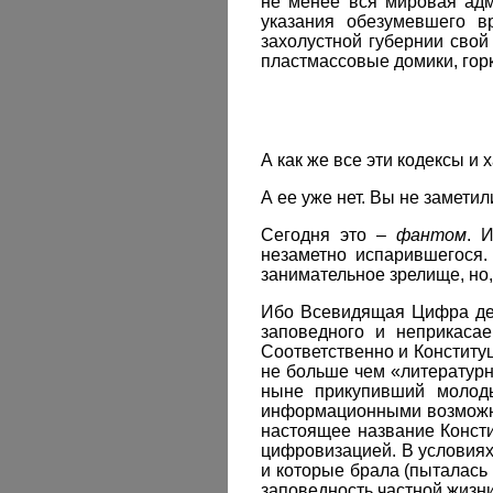
не менее вся мировая адм
указания обезумевшего вр
захолустной губернии сво
пластмассовые домики, горк
А как же все эти кодексы и
А ее уже нет. Вы не заметил
Сегодня это –
фантом
. 
незаметно испарившегося.
занимательное зрелище, но,
Ибо Всевидящая Цифра дел
заповедного и неприкаса
Соответственно и Конституц
не больше чем «литературн
ныне прикупивший молоды
информационными возможно
настоящее название Конст
цифровизацией. В условиях
и которые брала (пыталась 
заповедность частной жизн