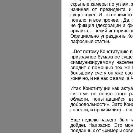
скрытые камеры по углам, з
начиная от президента и
существует. И эксперимен
попало, и все прочее... Да
не фикция (декорации и фи
архаика, – некий историче
Официально упразднять Ко
пафосные статьи.
...Вот потому Конституцию 
призрачное бумажное сущес
«иммунизируемому населен
вводит c помощью тех же I
большому счету он уже сво
конечно, и не нас с вами, а
Итак Конституции как акту
системе не понял этого р
области, попытавшийся в
добровольности». Зато Кон
совести, и промямлил) – по
Еще неделю назад я был та
дойдет. Напрасно. Это мо
подданных от «химеры сов