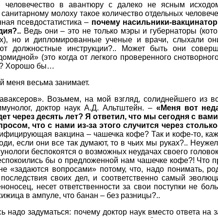
я человечество в авантюру с далеко не ясным исходо
 санитарному молоху такое количество отдельных человечес
нная псевдостатистика –
почему насильники-вакцинаторы
дия?..
Ведь они – это не только мэры и губернаторы (кото
ах), но и дипломированные ученые и врачи, слыхали о
ют должностные инструкции?.. Может быть они совер
омидной» (это когда от легкого проверенного снотворног
ет? Хорошо бы…
й меня весьма занимает.
ваксеров». Возьмем, на мой взгляд, солиднейшего из вс
мунолог, доктор наук А.Д. Альтштейн. –
«Меня вот нед
удет через десять лет? Я ответил, что мы сегодня с вам
росом, что с нами из-за этого случится через столько
фицирующая вакцина – чашечка кофе? Так и кофе-то, каже
поди, если они все так думают, то в чьих мы руках?.. Неуже
мунологи беспокоятся о возможных неудачах своего голово
еспокоились бы о предложенной нам чашечке кофе?! Что п
не «задаются вопросами» потому, что, надо понимать, р
 последствия своих дел, и соответственно самый эволюц
еноносец, несет ответственности за свои поступки не бо
жижица в ампуле, что банан – без разницы?..
сь надо задуматься: почему доктор наук вместо ответа на