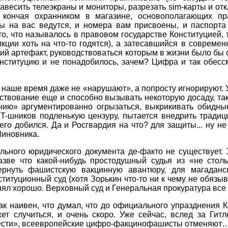
авесить телеэкраны и мониторы, разрезать sim-карты и отклю
 кончая охранником в магазине, основополагающих п
ты на вас ведутся, и номера вам присвоены, и паспорт
, то, что называлось в правовом государстве Конституцией,
кции хоть на что-то годятся), а затесавшийся в современ
ский артефакт, руководствоваться которым в жизни было б
нституцию и не понадобилось, зачем? Цифра и так обесс
в наше время даже не «нарушают», а попросту игнорируют. 
твование еще и способно вызывать некоторую досаду, так
ию» аргументированно огрызаться, выкрикивать обидные
T-шников подленькую цензуру, пытается внедрить традиц
его добился. Да и Росгвардия на что? для защиты... ну не
 Чиновника.
ального юридического документа де-факто не существует. 
азве что какой-нибудь простодушный судья из «не стол
ернуть фашистскую вакцинную авантюру, для магаданс
ституционный суд (хотя Зорькин что-то ни к чему не обязы
нял хорошо. Верховный суд и Генеральная прокуратура все 
к наивен, что думал, что до официального упразднения К
жет случиться, и очень скоро. Уже сейчас, вслед за Гит
ести», всеевропейские цифро-факцинофашисты отменяют… 