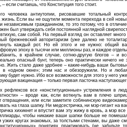
, – если считаешь, что Конституция того стоит.
о человека антиутопии, рисовавшие тотальный контр
 жизнь. Если вы не ощутили момента перехода в сей новы
 и независимым гражданином, то это потому, что в отличие
лжен был утверждать себя постоянной наглядной свирепо
 втихую, сам собой. На первый взгляд он оставляет мног
ый брежневский авторитаризм (уже далеко не тоталита
ткнуть каждый рот. Но ей этого и не нужно: общий в
ифровую эпоху в тысячи или миллионы раз, и каждое отдел
абанить, в крайнем случае, сотню-другую блогов – и в
ально опасный бунт, теперь оно практически ничего не з
но. Жить стало даже удобнее – какие-нибудь ваши бытовы
 в «одном окне»; этим нас и обезоружили. Но и любая
ику будет нужно. Ибо все возможности для этого у него уж
ующая вакцинация – только первая ласточка наступающего
х рефлексов все «конституционные» устремления в люд
атности» – вроде как, если воткнуть вам в плечо шпри
т отвращения, или если заметите собянинскую видеокаме
ивать на глаза шапку. Ни медсестричка, ни мэр-гигант на ва
тричка хихикнет и впустит вам эту жижу в кровь, а мэр все
ллиарды, чтобы никакие ваши шапки больше не помеша
и узких кругах знакомых, за толстыми стенами, вы даже см
конституционных» понятиях практиковать (не забудьте т