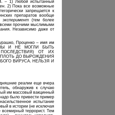
=4. – 1) Любой испытанный
ен
. 2) Пока все возможные
тегорически запрещается к
инских препаратов вообще
ий
эксперимент
(тем более
и всеми прочими мыслимыми
ания. Независимо даже от
Мурашко, Проценко – имя им
ЕНЫ И НЕ МОГЛИ БЫТЬ
ПОСЛЕДСТВИЯ) ОТ ИХ
ВПЛОТЬ ДО ВЫРОЖДЕНИЯ
БОГО ВИРУСА. НЕЛЬЗЯ И
годняшние реалии еще вчера
тель, обнаружив к случаю
нный им массовый вакцинный
 надо было привести пример
 насильственное испытание
вый в истории (не исключая
е всемирный террорист. Тем