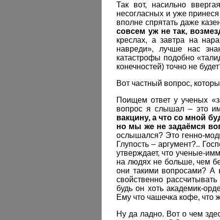
Так вот, насильно вверга
несогласных и уже принеся
вполне спрятать даже казе
совсем уж не так, возмез
креслах, а завтра на нар
навреди», лучше нас зна
катастрофы подобно «талид
конечностей) точно не буд
Вот частный вопрос, которы
Поищем ответ у ученых «за
вопрос я слышал – это им
вакцину, а что со мной б
но мы же не задаёмся воп
ослышался? Это генно-моди
Глупость – аргумент?.. Гос
утверждает, что ученые-им
на людях не больше, чем б
они такими вопросами? А 
свойственно рассчитывать
будь он хоть академик-орд
Ему что чашечка кофе, что 
Ну да ладно. Вот о чем зде