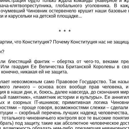
инистрация будто только ждала команды (наверное и жд
ача-клятвопреступника, глобального уголовника. В ка
й очумевший Чиновник остервенело крушит наши базовые п
и и карусельки на детской площадке...
* * *
 хартии, что Конституция? Почему Конституция нас не защищ
и?
Или блестящий фантик – обертка от чего-то, веками пр
 Или гвардия Ее Величества Британской Королевы в св
 конечно, никакая ей не защита.
ает невозможным само Правовое Государство. Так назы
емого личного – основа всех вообще прав человека, и
ия в наши дни, и, боюсь, далее навсегда, до скончания мир
ый памятник», «памятник истории и культуры». Ее анниги
х и озорных IT-ишников; примитивная логика Чиновн
стями – проще говоря, возможностями слежки – сделали 
итуции – скорбный перечень лучших надежд человечества,
 тотального чиновничьего контроля все те высокие понятия
брать) под защиту, такие как абсолютное человеческое дос
и, возможность обладать чем-либо, презумпция невиновнос