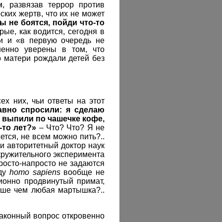
м, развязав террор против
ких жертв, что их не может
 не боятся, пойди что-то
рые, как водится, сегодня в
ни и «в первую очередь не
шенно уверены в том, что
о матери рождали детей без
ех них, чьи ответы на этот
авно спросили: я сделаю
и выпили по чашечке кофе,
-то лет?»
– Что? Что? Я не
тся, не всем можно пить?..
ли авторитетный доктор наук
кружительного эксперимента
росто-напросто не задаются
оду
homo sapiens
вообще не
ионно продвинутый примат,
льше чем любая мартышка?..
 законный вопрос откровенно