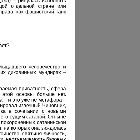
ала) – ринулась исполнять
ждой отдельной стране или
рава, как фашистский танк
ает?
ельщавшего человечество и
оих диковинных мундирах –
ваемая приватность, сфера
 этой основы больше нет.
а – и это уже не метафора –
лировал извечный Чиновник,
ика в сочетании с новыми
его сущим сатаной. Отныне
 похороненных сатанинской
, на которых она зиждилась
тоинство, святыня личности,
ти, неотъемлемость базовых