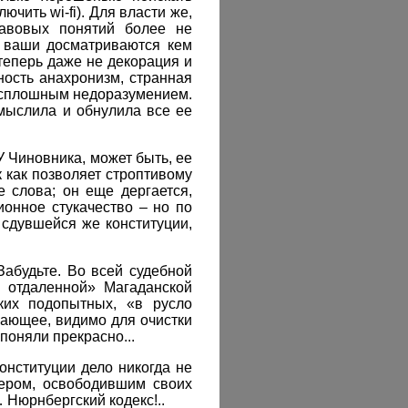
чить wi-fi). Для власти же,
равовых понятий более не
а ваши досматриваются кем
 теперь даже не декорация и
ность анахронизм, странная
ы сплошным недоразумением.
мыслила и обнулила все ее
У Чиновника, может быть, ее
 как позволяет строптивому
 слова; он еще дергается,
ионное стукачество – но по
 сдувшейся же конституции,
Забудьте. Во всей судебной
ь отдаленной» Магаданской
ких подопытных, «в русло
вающее, видимо для очистки
поняли прекрасно...
онституции дело никогда не
лером, освободившим своих
Нюрнбергский кодекс!..