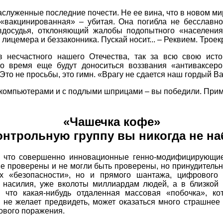
служенные последние почести. Не ее вина, что в новом ми
 «вакцинированная» – убитая. Она погибла не бесславн
досудья, отклоняющий жалобы подопытного «населения
лицемера и беззаконника. Пускай носит... – Реквием. Троек
в несчастного нашего Отечества, так за всю свою ис
то время еще будут доноситься воззвания «антиваксеров
 Это не просьбы, это гимн. «Врагу не сдается наш гордый Ва
компьютерами и с подлыми шприцами – вы победили. Прим
«Чашечка кофе»
онтрольную группу вы никогда не на
, что совершенно инновационные генно-модифицирующи
е проверены и не могли быть проверены, но принудительн
х «безопасности», но и прямого шантажа, цифрового
 насилия, уже вколоты миллиардам людей, а в близкой 
, что какая-нибудь отдаленная массовая «побочка», к
 не желает предвидеть, может оказаться много страшнее
ового поражения.