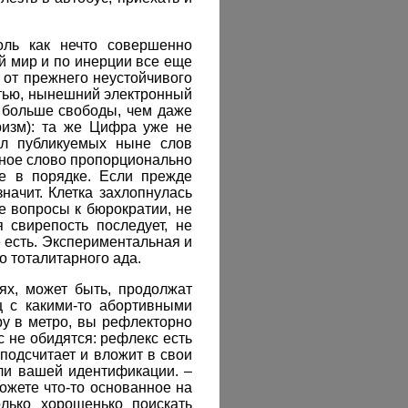
оль как нечто совершенно
й мир и по инерции все еще
 от прежнего неустойчивого
стью, нынешний электронный
о больше свободы, чем даже
ризм): та же Цифра уже не
ал публикуемых ныне слов
ьное слово пропорционально
се в порядке. Если прежде
начит. Клетка захлопнулась
е вопросы к бюрократии, не
 свирепость последует, не
е есть. Экспериментальная и
 тоталитарного ада.
ях, может быть, продолжат
ц с какими-то абортивными
ру в метро, вы рефлекторно
с не обидятся: рефлекс есть
 подсчитает и вложит в свои
ли вашей идентификации. –
ожете что-то основанное на
олько хорошенько поискать