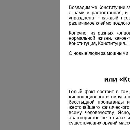
Воздадим же Конституции за
с нами и растоптанная, и
упразднена – каждый псев
различимое клеймо подлого 
Конечно, из разных концо
нормальной жизни, какое-
Конституция, Конституция...
О новые люди за мощными 
или «К
Голый факт состоит в том
«инновационного» вируса н
бесстыдной пропаганды и
жесточайшего физического
всему человечеству. Ясно
авантюристов не в силах и
существующих орудий масс