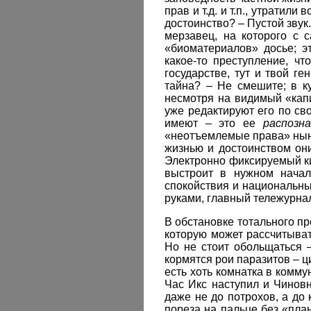
прав и т.д. и т.п., утратил
достоинство? – Пустой звук
мерзавец, на которого с 
«биоматериалов» досье; э
какое-то преступление, ч
государстве, тут и твой г
тайна? – Не смешите; в к
несмотря на видимый «капи
уже редактируют его по св
имеют – это ее
распозн
«неотъемлемые права» нынче
жизнью и достоинством он
Электронно фиксируемый ки
выстроит в нужном начал
спокойствия и национальны
руками, главный тележурнал
В обстановке тотального п
которую может рассчитыват
Но не стоит обольщаться 
кормятся рои паразитов – ц
есть хоть комнатка в комму
Час Икс наступил и Чиновн
даже не до потрохов, а до 
пореза на пальце без «пла