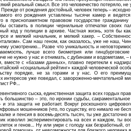
и всякий реальный смысл. Все это человечество потеряло, н
. Прежде от рождения достойный, человек теперь – исходн
самого его рождения уставлены тысячи камер и ведетс
то в приснопамятном правовом государстве гражданину
тобы оставить в полиции чернильные отпечатки своих п
енный код у полиции в архиве. Частная жизнь, хотя бы ка
урсе и мелкий начальник, и мелкий хакер. – Собственнос
тализм». Сам наш геном, как оказалось, уже не наш, Чи
оему усмотрению... Разве что уникальность и неповторимо
аваемость
, лучше всего биометрия или гинцбурговски
 не нужно у нас и отнимать, с дубинами и водометами, – 
и, вместе с «базами данных», плавно перетекли к надзир
тайский «социальный рейтинг» каждой человеческой особи
ьству порядке, не за горами и у нас. О его преимущ
х интересов уже поведал, с завороженно-мечтательной м
ист РФ...
ревентивного сыска, единственная защита всех гордых прав
ь большинство – это, по иронии судьбы, сакраментально
– и эта защита не работает. Вокруг роскошного цифровог
ифровых мошенников (что, по существу, его нимало не беспок
налке и пенсия в восемь-десять тысяч, ты уже достаточно в
ик изволил экспериментировать на всех и каждом, ты вос
клеток и генов... Ну или умри с голоду как безработный, от
новой помощи», от невозможности для близкого человека вл