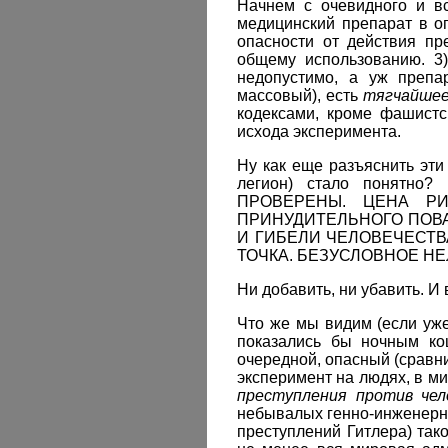
Начнем с очевидного и вс
медицинский препарат в о
опасности от действия п
общему использованию. 3
недопустимо, а уж преп
массовый), есть
тягчайшее
кодексами, кроме фашист
исхода эксперимента.
Ну как еще разъяснить эти
легион) стало поня
ПРОВЕРЕНЫ. ЦЕНА Р
ПРИНУДИТЕЛЬНОГО ПОВ
И ГИБЕЛИ ЧЕЛОВЕЧЕСТВ
ТОЧКА. БЕЗУСЛОВНОЕ НЕ
Ни добавить, ни убавить. И 
Что же мы видим (если уже
показались бы ночным ко
очередной, опасный (сравн
эксперимент на людях, в м
преступления против чел
небывалых генно-инженерны
преступлений Гитлера) так