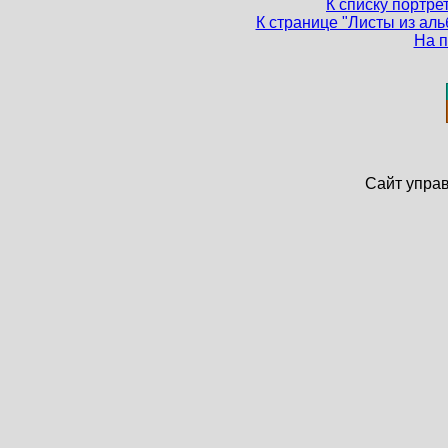
К списку портр
К странице "Листы из аль
На п
Сайт упра