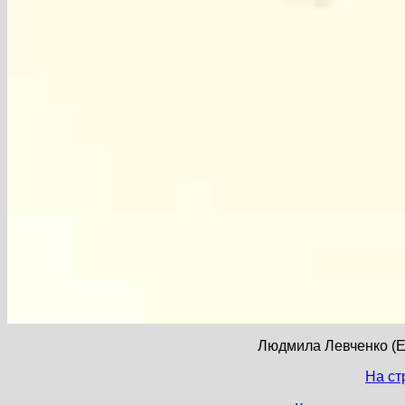
Людмила Левченко (Е
На ст